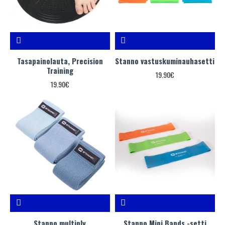
Tasapainolauta, Precision
Stanno vastuskuminauhasetti
Training
19.90€
19.90€
Stanno multiply
Stanno Mini Bands -setti