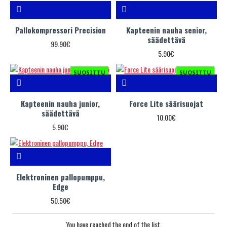
Pallokompressori Precision
Kapteenin nauha senior,
säädettävä
99.90€
5.90€
SUOSITTU
SUOSITTU
Kapteenin nauha junior,
Force Lite säärisuojat
säädettävä
10.00€
5.90€
Elektroninen pallopumppu,
Edge
50.50€
You have reached the end of the list.