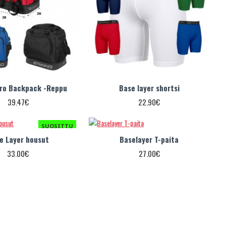
ro Backpack -Reppu
Base layer shortsi
39.47€
22.90€
SUOSITTU
e Layer housut
Baselayer T-paita
33.00€
27.00€