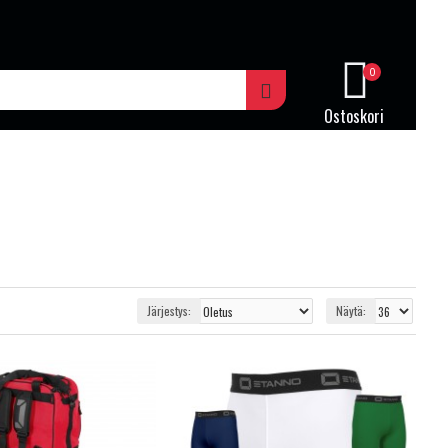
0
Ostoskori
Järjestys:
Näytä: