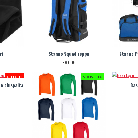
ri
Stanno Squad reppu
Stanno P
39.00€
UUTUUS
SUOSITTU
en aluspaita
Bas