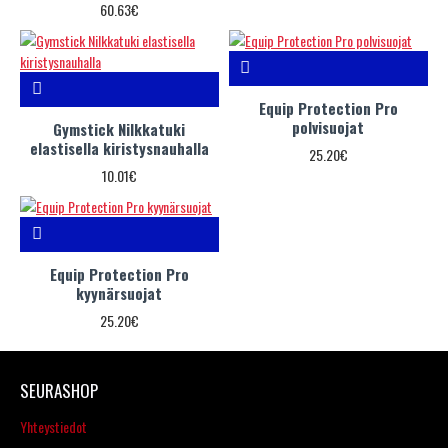
60.63€
Equip Protection Pro
polvisuojat
Gymstick Nilkkatuki
elastisella kiristysnauhalla
25.20€
10.01€
Equip Protection Pro
kyynärsuojat
25.20€
SEURASHOP
Yhteystiedot