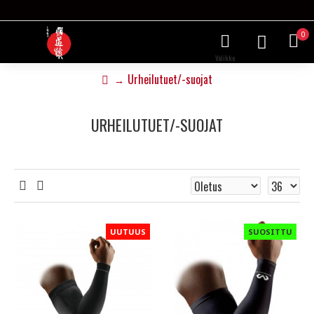
0
Urheilutuet/-suojat
URHEILUTUET/-SUOJAT
UUTUUS
SUOSITTU