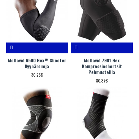
McDavid 6500 Hex™ Shooter
McDavid 7991 Hex
Kyynärsuoja
Kompressioshortsit
Pehmusteilla
30.26€
80.87€