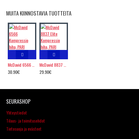
MUITA KIINNOSTAVIA TUOTTEITA
McDavid 6566 Kompressio hiha, PARI
McDavid 8837 Elite Kompressio hiha, PARI
30.90€
29.90€
SEURASHOP
Yhteystiedot
Tilaus- ja toimitusehdot
Tietosuoja ja evästeet