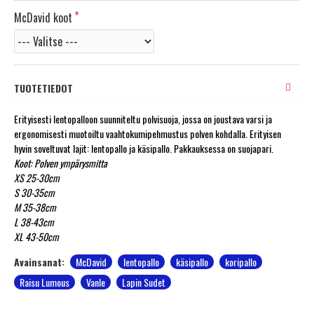
McDavid koot
TUOTETIEDOT
Erityisesti lentopalloon suunniteltu polvisuoja, jossa on joustava varsi ja
ergonomisesti muotoiltu vaahtokumipehmustus polven kohdalla. Erityisen
hyvin soveltuvat lajit: lentopallo ja käsipallo. Pakkauksessa on suojapari.
Koot: Polven ympärysmitta
XS 25-30cm
S 30-35cm
M 35-38cm
L 38-43cm
XL 43-50cm
Avainsanat:
McDavid
lentopallo
käsipallo
koripallo
Raisu Lumous
Vanle
Lapin Sudet