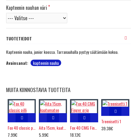
Kapteenin nauhan väri
TUOTETIEDOT
Kapteenin nauha, junior koossa. Tarranauhalla pystyy säätämään kokoa.
Avainsanat:
kapteenin nauha
MUITA KIINNOSTAVIA TUOTTEITA
Treenisetti 1
Fox 40 classic pilli
Aita 15cm, kaatumaton
Fox 40 CMG Finger grip
39.38€
7.99€
5.99€
18.12€