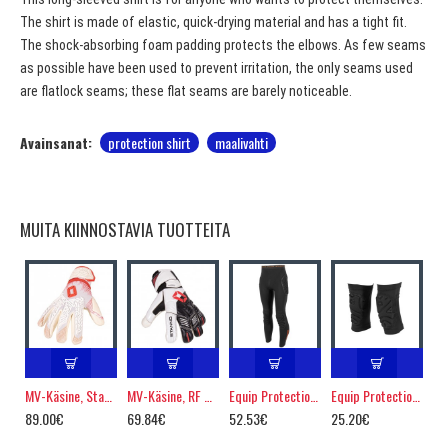
The shirt is made of elastic, quick-drying material and has a tight fit.
The shock-absorbing foam padding protects the elbows. As few seams
as possible have been used to prevent irritation, the only seams used
are flatlock seams; these flat seams are barely noticeable.
Avainsanat:
protection shirt
maalivahti
MUITA KIINNOSTAVIA TUOTTEITA
MV-Käsine, Stanno Ultimate Grip IV
MV-Käsine, RF Hardground
Equip Protection tight
Equip Protection Pro polvisuojat
89.00€
69.84€
52.53€
25.20€