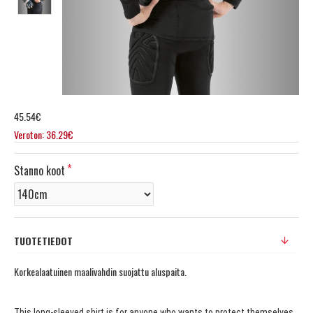
45.54€
Veroton: 36.29€
Stanno koot
TUOTETIEDOT
Korkealaatuinen maalivahdin suojattu aluspaita.
This long-sleeved shirt is for anyone who wants to protect themselves.