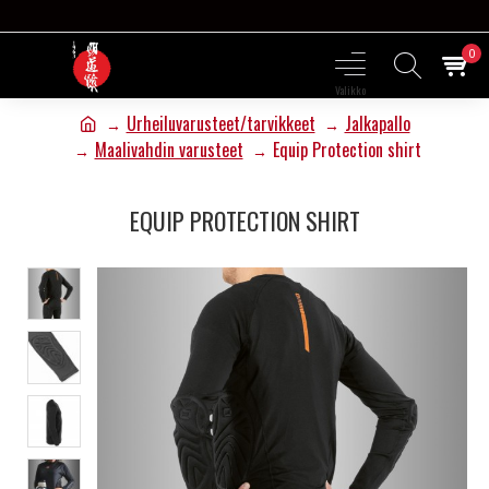
0
Urheiluvarusteet/tarvikkeet
Jalkapallo
Maalivahdin varusteet
Equip Protection shirt
EQUIP PROTECTION SHIRT