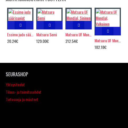
Essimo judo säärisuojat
Matsuru Semi
Matsuru IJF Mondial, Sininen
Matsuru IJF Mondial, Valkoinen
20.24€
129.00€
212.54€
182.18€
SEURASHOP
Yhteystiedot
Tilaus- ja toimitusehdot
Tietosuoja ja evästeet