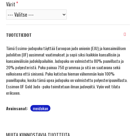
Värit
TUOTETIEDOT
Tämä Essimo-judopuku täyttää Euroopan judo unionin (EJU) ja kansainvälisen
judoliiton (IJF) uusimmat vaatimukset ja sopii siksi kaikkiin kansallisiin ja
kansainvälisiin judokilpailuihin. Judopuku on valmistettu 80% puuvillasta ja
20% polyesteristä. Puku painaa 750 grammaa ja sitä on saatavana sekä
valkoisena että sinisenä. Puku kutistuu hieman vähemmän kuin 100%
puuvillapuku, koska tämä upea judopuku on valmistettu polyesteripuuvillasta.
Essimon IJF Gold Judo -puku toimitetaan ilman judovyötä. Vyön voit tilata
erikseen.
Avainsanat:
meidokan
MUITA KIINNOSTAVIA TUOTTEITA