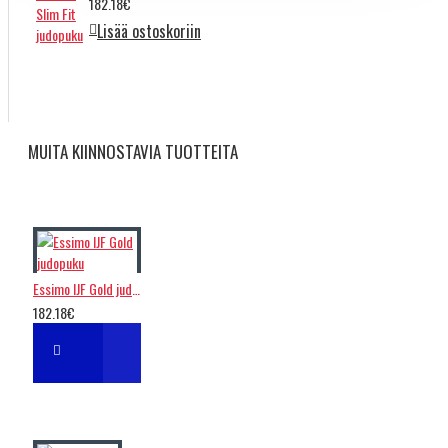
182.18€
Lisää ostoskoriin
MUITA KIINNOSTAVIA TUOTTEITA
Essimo IJF Gold judopuku
182.18€