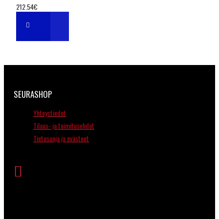
212.54€
SEURASHOP
Yhteystiedot
Tilaus- ja toimitusehdot
Tietosuoja ja evästeet