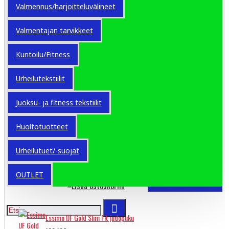
Valmennus/harjoitteluvälineet
DAX judopuku
Valmentajan tarvikkeet
37.00€
Lisää
Kuntoilu/Fitness
ostoskoriin
Urheilutekstiilit
DAX Judovyö
Juoksu- ja fitness tekstiilit
8.90€
Lisää
Huoltotuotteet
ostoskoriin
Urheilutuet/-suojat
Essimo IJF Gold judopuku
182.18€
OUTLET
Lisää ostoskoriin
Essimo IJF Gold Slim Fit judopuku