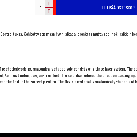
LISÄÄ OSTOSKORII
ontrol tukea. Kehitetty sopimaan hyvin jalkapallokenkään mutta sopii toki kaikkiin ken
. The shockabsorbing, anatomically shaped sole consists of a three layer system. The s
, Achilles tendon, paw, ankle or feet. The sole also reduces the effect on existing inj
eep the foot in the correct position. The flexible material is anatomically shaped and 