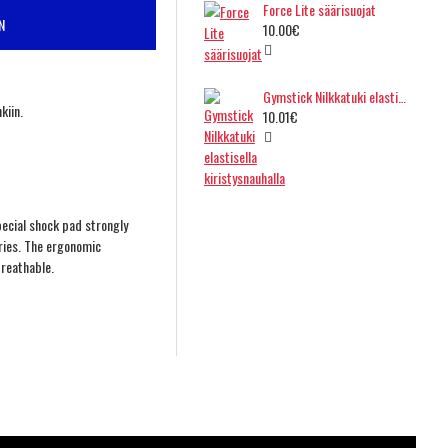
Force Lite säärisuojat
N
10.00€
Gymstick Nilkkatuki elastisella kiristysnauhalla
kiin.
10.01€
pecial shock pad strongly
uries. The ergonomic
breathable.