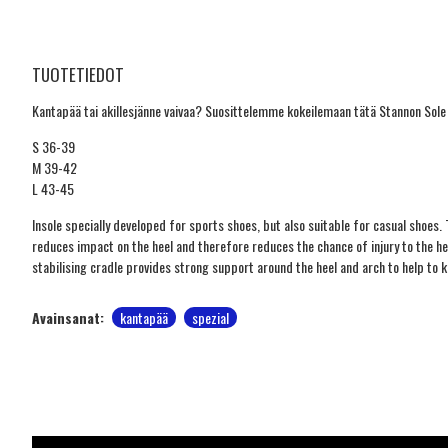
TUOTETIEDOT
Kantapää tai akillesjänne vaivaa? Suosittelemme kokeilemaan tätä Stannon Sole C
S 36-39
M 39-42
L 43-45
Insole specially developed for sports shoes, but also suitable for casual shoes
reduces impact on the heel and therefore reduces the chance of injury to the heel
stabilising cradle provides strong support around the heel and arch to help to k
Avainsanat:
kantapää
spezial