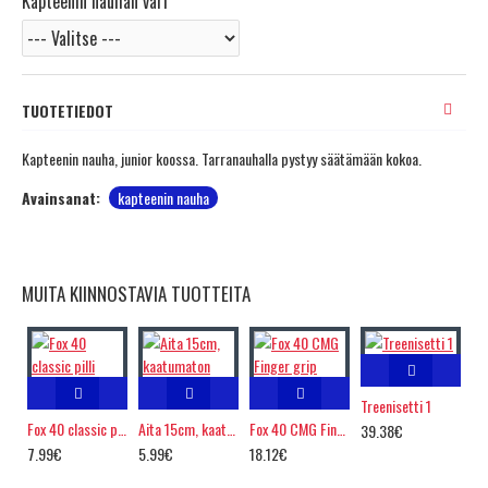
Kapteenin nauhan väri
TUOTETIEDOT
Kapteenin nauha, junior koossa. Tarranauhalla pystyy säätämään kokoa.
Avainsanat:
kapteenin nauha
MUITA KIINNOSTAVIA TUOTTEITA
Treenisetti 1
Fox 40 classic pilli
Aita 15cm, kaatumaton
Fox 40 CMG Finger grip
39.38€
7.99€
5.99€
18.12€