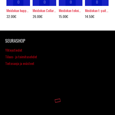
Meidokan huppari
Meidokan Collarihousu
Meidokan tekninen paita
Meidokan t-paita, puuvillaa
32.00€
26.00€
15.00€
14.50€
SEURASHOP
Yhteystiedot
Tilaus- ja toimitusehdot
Tietosuoja ja evästeet