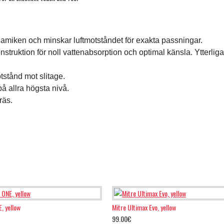
amiken och minskar luftmotståndet för exakta passningar.
truktion för noll vattenabsorption och optimal känsla. Ytterliga
stånd mot slitage.
på allra högsta nivå.
räs.
, yellow
Mitre Ultimax Evo, yellow
99.00€