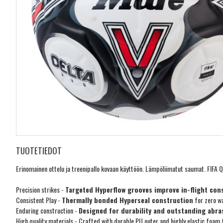
TUOTETIEDOT
Erinomainen ottelu ja treenipallo kovaan käyttöön. Lämpöliimatut saumat. FIFA Q
Precision strikes -
Targeted Hyperflow grooves improve in-flight con
Consistent Play -
Thermally bonded Hyperseal construction
for zero w
Enduring construction -
Designed for durability and outstanding abra
High quality materials - Crafted with durable PU outer and highly elastic foam f