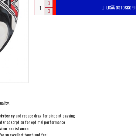
LISÄÄ OSTOSKORII
uality.
sistency
and reduce drag for pinpoint passing
ater absorption for optimal performance
sion resistance
or an excellent touch and feel