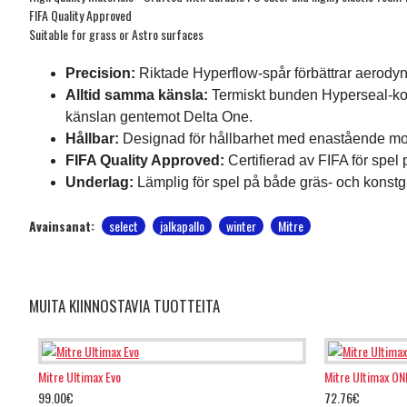
FIFA Quality Approved
Suitable for grass or Astro surfaces
Precision:
Riktade Hyperflow-spår förbättrar aerodyn
Alltid samma känsla:
Termiskt bunden Hyperseal-kons
känslan gentemot Delta One.
Hållbar:
Designad för hållbarhet med enastående mot
FIFA Quality Approved:
Certifierad av FIFA för spel 
Underlag:
Lämplig för spel på både gräs- och konstg
Avainsanat:
select
jalkapallo
winter
Mitre
MUITA KIINNOSTAVIA TUOTTEITA
Mitre Ultimax Evo
Mitre Ultimax ONE
99.00€
72.76€