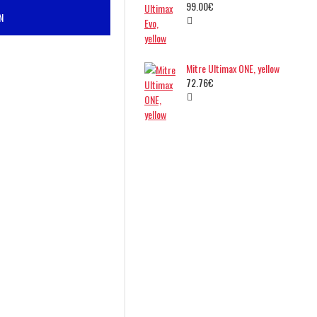
99.00€
N
Mitre Ultimax ONE, yellow
72.76€