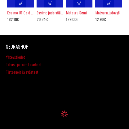
Essimo IJF Gold judopuku
Essimo judo säärisuojat
Matsuru Semi
Matsuru judovyö
182.18€
20.24€
129.00€
12.90€
SEURASHOP
Yhteystiedot
Tilaus- ja toimitusehdot
Tietosuoja ja evästeet