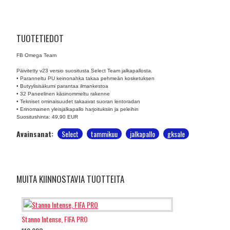
TUOTETIEDOT
FB Omega Team
Päivitetty v23 versio suositusta Select Team jalkapallosta.
• Paranneltu PU keinonahka takaa pehmeän kosketuksen
• Butyylisisäkumi parantaa ilmankestoa
• 32 Paneelinen käsinommeltu rakenne
• Tekniset ominaisuudet takaavat suoran lentoradan
• Erinomainen yleisjalkapallo harjoituksiin ja peleihin
Suositushinta: 49,90 EUR
Avainsanat:
Select
tammikuu
jalkapallo
gksale
MUITA KIINNOSTAVIA TUOTTEITA
Stanno Intense, FIFA PRO