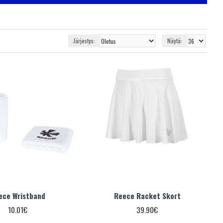
Järjestys:
Näytä:
ece Wristband
Reece Racket Skort
10.01€
39.90€