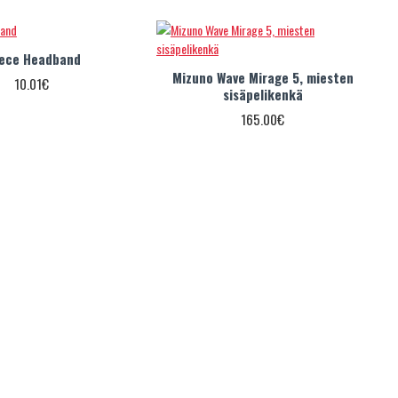
ece Headband
Mizuno Wave Mirage 5, miesten
10.01€
sisäpelikenkä
165.00€