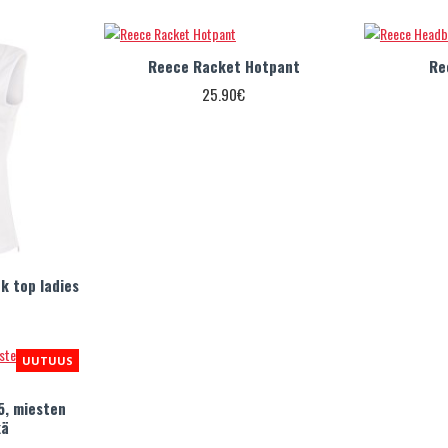
Reece Racket Hotpant
Re
25.90€
k top ladies
UUTUUS
5, miesten
kä